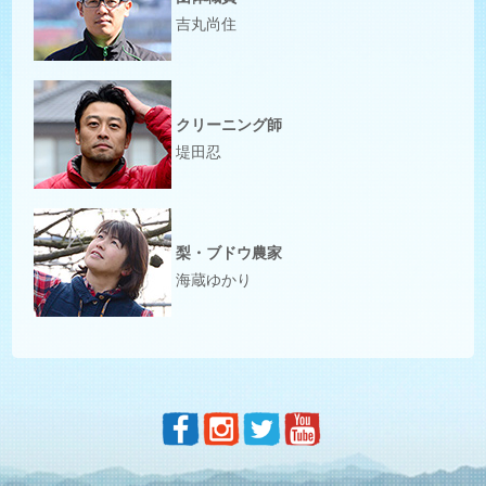
吉丸尚住
クリーニング師
堤田忍
梨・ブドウ農家
海蔵ゆかり