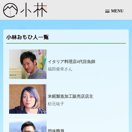
MENU
小林おもひ人一覧
イタリア料理店4代目魚師
福田俊幸さん
米糀製造加工販売店店主
杉元祐子
団体職員