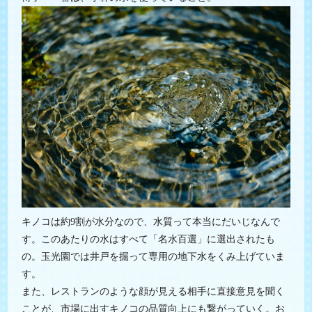
キノコは約9割が水分なので、水質って本当にだいじなんで
す。このあたりの水はすべて「名水百選」に選出されたも
の。玉光園では井戸を掘って専用の地下水をくみ上げていま
す。
また、レストランのような顔が見える相手に直接意見を聞く
ことが、市場に出すキノコの品質向上にも繋がっていく。お