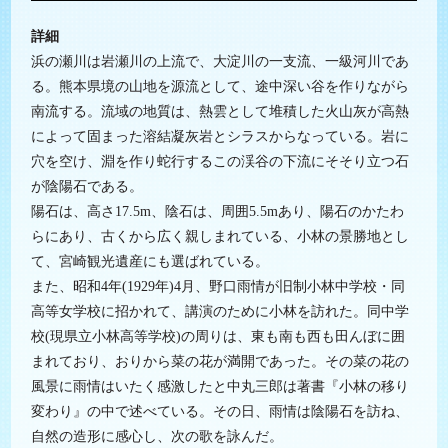
詳細
浜の瀬川は岩瀬川の上流で、大淀川の一支流、一級河川であ
る。熊本県境の山地を源流として、途中深い谷を作りながら
南流する。流域の地質は、熱雲として堆積した火山灰が高熱
によって固まった溶結凝灰岩とシラスからなっている。岩に
穴を空け、淵を作り蛇行するこの渓谷の下流にそそり立つ石
が陰陽石である。
陽石は、高さ17.5m、陰石は、周囲5.5mあり、陽石のかたわ
らにあり、古くから広く親しまれている、小林の景勝地とし
て、宮崎観光遺産にも選ばれている。
また、昭和4年(1929年)4月、野口雨情が旧制小林中学校・同
高等女学校に招かれて、講演のために小林を訪れた。同中学
校(現県立小林高等学校)の周りは、東も南も西も田んぼに囲
まれており、おりから菜の花が満開であった。その菜の花の
風景に雨情はいたく感激したと中丸三郎は著書『小林の移り
変わり』の中で述べている。その日、雨情は陰陽石を訪ね、
自然の造形に感心し、次の歌を詠んだ。